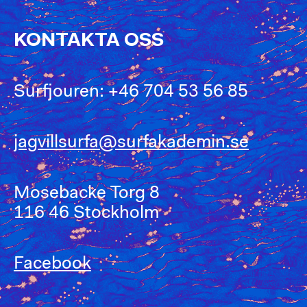
KONTAKTA OSS
Surfjouren: +46 704 53 56 85
Facebook
Instagram
jagvillsurfa@surfakademin.se
Mosebacke Torg 8
116 46 Stockholm
Facebook