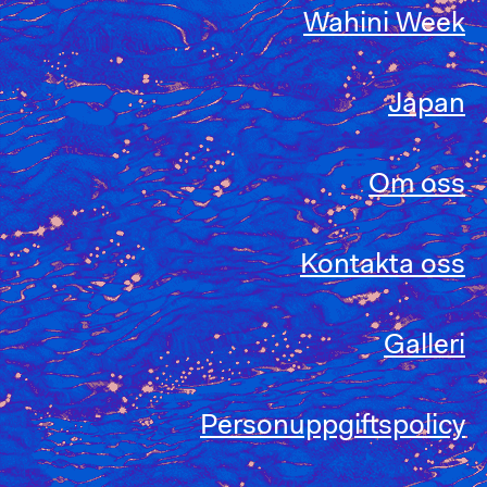
Wahini Week
Japan
Om oss
Kontakta oss
Galleri
Personuppgiftspolicy