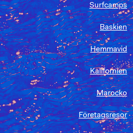
Surfcamps
Baskien
Hemmavid
Kalifornien
Marocko
Företagsresor