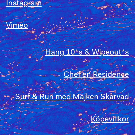
Instagram
Vimeo
Hang 10*s & Wipeout*s
Chef en Residence
Surf & Run med Majken Skärvad
Köpevillkor