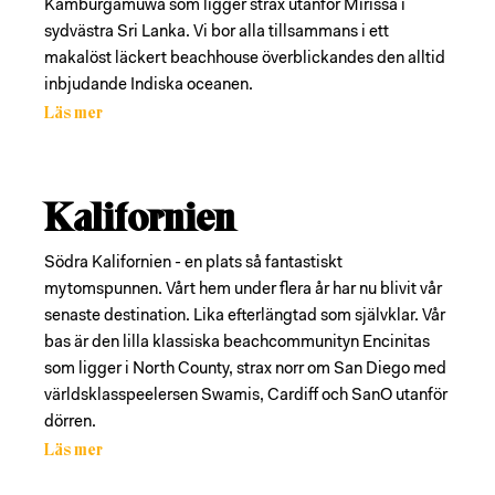
Kamburgamuwa som ligger strax utanför Mirissa i
sydvästra Sri Lanka. Vi bor alla tillsammans i ett
makalöst läckert beachhouse överblickandes den alltid
inbjudande Indiska oceanen.
Läs mer
Kalifornien
Södra Kalifornien - en plats så fantastiskt
mytomspunnen. Vårt hem under flera år har nu blivit vår
senaste destination. Lika efterlängtad som självklar. Vår
bas är den lilla klassiska beachcommunityn Encinitas
som ligger i North County, strax norr om San Diego med
världsklasspeelersen Swamis, Cardiff och SanO utanför
dörren.
Läs mer