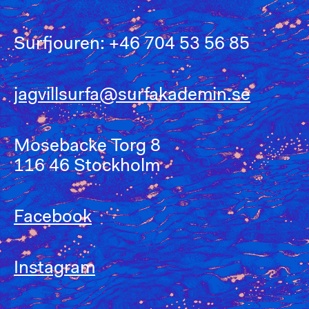
Surfjouren: +46 704 53 56 85
jagvillsurfa@surfakademin.se
Mosebacke Torg 8
116 46 Stockholm
Facebook
Instagram