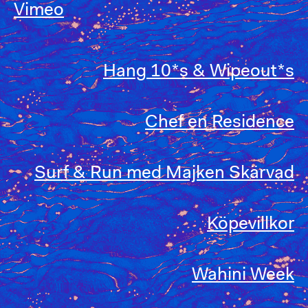
Vimeo
Hang 10*s & Wipeout*s
Chef en Residence
Surf & Run med Majken Skärvad
Köpevillkor
Wahini Week