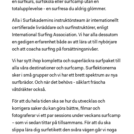
en surfkurs, surfskola eller surfcamp utan en
totalupplevelse - en surfresa du aldrig glömmer.
Alla i Surfakademins instruktörsteam är internationellt
certifierade livräddare och surfinstruktörer, enligt
International Surfing Association. Vi har alla dessutom
en gedigen erfarenhet både av att lära ut till nybörjare
Facebook
Instagram
och att coacha surfing på forsättningsnivåer.
Vi har sytt ihop kompletta och superläckra surfpaket till
alla våra destinationer och surfcamp. Surflektionerna
sker i små grupper och vi har ett brett spektrum av nya
surfbrädor. Och när det behövs - såklart fräscha
våtdräkter också.
För att du hela tiden ska se hur du utvecklas och
korrigera saker du kan göra bättre, filmar och
fotograferar vi ett par sessions under veckans surfcamp
– som vi sedan tittar på tillsammans. För att du ska
slippa lära dig surfetikett den svåra vägen går vi noga