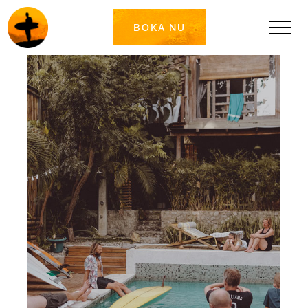
BOKA NU
Surf & yogaretreats med Surfakademin