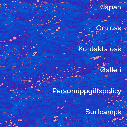
Japan
Om oss
Kontakta oss
Galleri
Personuppgiftspolicy
Surfcamps