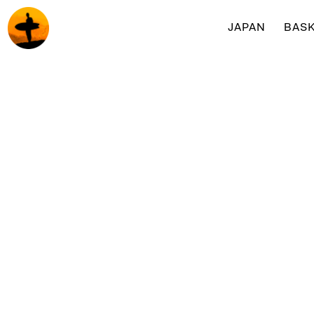
JAPAN
BASK
Surf & yogaretreats med Surfakademin