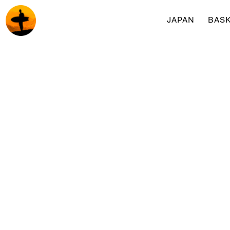
JAPAN
BASK
Surf & yogaretreats med Surfakademin