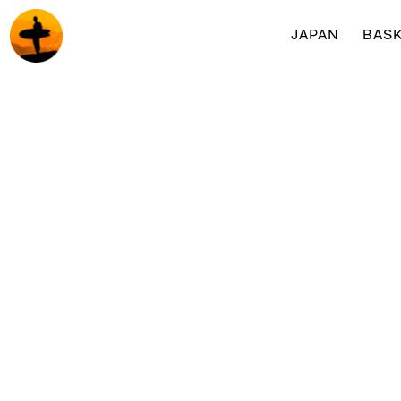
JAPAN
BASK
Surf & yogaretreats med Surfakademin