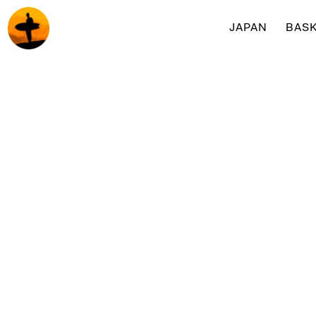
JAPAN
BASK
Surf & yogaretreats med Surfakademin