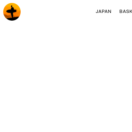
JAPAN
BASK
Surf & yogaretreats med Surfakademin