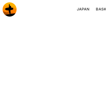
JAPAN
BASK
Surf & yogaretreats med Surfakademin