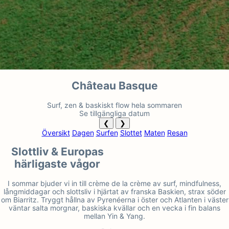
Château Basque
Surf, zen & baskiskt flow hela sommaren
Se tillgängliga datum
❮
❯
Översikt
Dagen
Surfen
Slottet
Maten
Resan
Slottliv & Europas
härligaste vågor
I sommar bjuder vi in till crème de la crème av surf, mindfulness,
långmiddagar och slottsliv i hjärtat av franska Baskien, strax söder
om Biarritz. Tryggt hållna av Pyrenéerna i öster och Atlanten i väster
väntar salta morgnar, baskiska kvällar och en vecka i fin balans
mellan Yin & Yang.