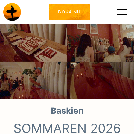
BOKA NU
Surf & yogaretreats med Surfakademin
Baskien
SOMMAREN 2026